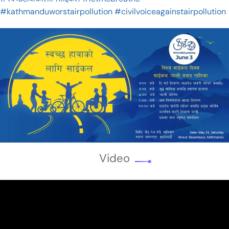
#kathmanduworstairpollution
#civilvoiceagainstairpollution
Video