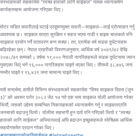
संस्थाहरूको सहकार्यमा “स्वच्छ हावाको लागि साईकल” नामक ध्यानाकर्षण
कार्यक्रमहरू आयोजना गरिएका थिए।
मोटर जडित सवारीलाई घटाई प्रदूषणमुक्त सवारी—साइकल—लाई प्रोत्साहन गर्नु
आवश्यक छ। साइकल यात्रा सुरक्षित र सहज भएमा गाडी र बाइक चालकले पनि
साइकल प्रयोग गर्ने वातावरण बन्न सक्छ। तर, प्रत्येक वर्ष सडक दुर्घटनाहरू
बढिरहेका छन्। नेपाल प्रहरीको विवरणअनुसार, आर्थिक वर्ष २०७१/७२ देखि
२०७८/७९ सम्मको ८ वर्षमा १९,००० नेपाली नागरिकहरूले सडक दुर्घटनामा ज्यान
गुमाएका थिए भने ९६,००० नागरिकहरू घाइते भएका थिए। तीमध्ये ३८,७४६ जना
गम्भीर घाइते र ९६,४२९ जना सामान्य घाइते थिए।
यसै सन्दर्भमा, हामीले विभिन्न संस्थाहरूको सहकार्यमा “विश्व साइकल दिवस (जुन
३)” को अवसर पारेर २०८२ जेठ १७ गते एक भव्य साइकल र्याली आयोजना गरेका
थियौं, जसको उद्देश्य सम्बन्धित निकायहरूको ध्यानाकर्षण गर्नु र साइकलप्रति
जनचासो बढाउनु थियो। र्यालीमा सहभागी हुन दर्ता पनि गरिएको थियो र “स्वच्छ
हावाको लागि साईकल” अभियानलाई अघि बढाउन इच्छुकहरूले स्वेच्छिक आर्थिक
सहयोगसमेत प्रदान गरेका थिए।
#स्वच्छहावाकोलागिसाईकल
#letmebreathe