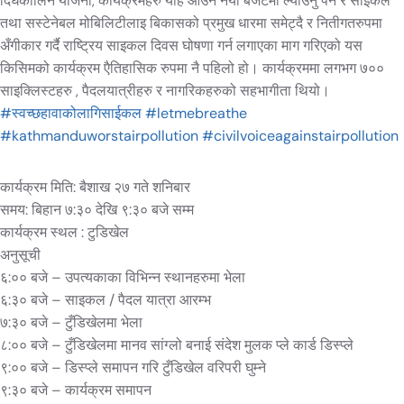
दिर्घकालिन योजना, कार्यक्रमहरु यहि आउने नयां बजेटमा ल्याउनु पर्ने र साइकल
तथा सस्टेनेबल मोबिलिटीलाइ बिकासको प्रमुख धारमा समेट्दै र नितीगतरुपमा
अँगीकार गर्दै राष्ट्रिय साइकल दिवस घोषणा गर्न लगाएका माग गरिएको यस
किसिमको कार्यक्रम एैतिहासिक रुपमा नै पहिलो हो। कार्यक्रममा लगभग ७००
साइक्लिस्टहरु , पैदलयात्रीहरु र नागरिकहरुको सहभागीता थियो।
#स्वच्छहावाकोलागिसाईकल
#letmebreathe
#kathmanduworstairpollution
#civilvoiceagainstairpollution
कार्यक्रम मिति: बैशाख २७ गते शनिबार
समय: बिहान ७:३० देखि ९:३० बजे सम्म
कार्यक्रम स्थल : टुडिखेल
अनुसूची
६:०० बजे – उपत्यकाका विभिन्न स्थानहरुमा भेला
६:३० बजे – साइकल / पैदल यात्रा आरम्भ
७:३० बजे – टुँडिखेलमा भेला
८:०० बजे – टुँडिखेलमा मानव सांग्लो बनाई संदेश मुलक प्ले कार्ड डिस्प्ले
९:०० बजे – डिस्प्ले समापन गरि टुँडिखेल वरिपरी घुम्ने
९:३० बजे – कार्यक्रम समापन