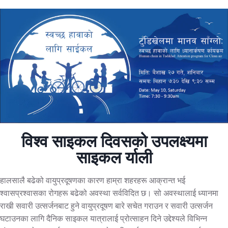
विश्व साइकल दिवसको उपलक्ष्यमा
साइकल र्याली
हालसालै बढेको वायुप्रदूषणका कारण हाम्रा शहरहरू आक्रान्त भई
श्वासप्रश्वासका रोगहरू बढेको अवस्था सर्वविदित छ। सो अवस्थालाई ध्यानमा
राखी सवारी उत्सर्जनबाट हुने वायुप्रदूषण बारे सचेत गराउन र सवारी उत्सर्जन
घटाउनका लागि दैनिक साइकल यात्रालाई प्रोत्साहन दिने उद्देश्यले विभिन्न